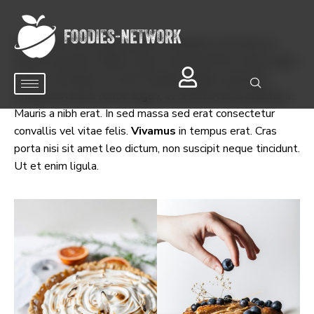
Vestibulum ante ipsum primis in faucibus orci luctus et
ultrices posuere cubilia Curae; Fusce porttitor metus eget
lectus consequat, sit amet feugiat magna vulputate.
Phasellus iaculis tellus augue, at ultrices lacus efficitur a.
Mauris a nibh erat. In sed massa sed erat consectetur
convallis vel vitae felis.
Vivamus
in tempus erat. Cras
porta nisi sit amet leo dictum, non suscipit neque tincidunt.
Ut et enim ligula.